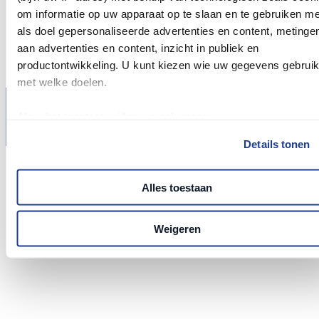
ACCESSOIRES
om informatie op uw apparaat op te slaan en te gebruiken me
BIO NATURALE
€
239,95
als doel gepersonaliseerde advertenties en content, metinge
MERCURY
aan advertenties en content, inzicht in publiek en
EVEREST
productontwikkeling. U kunt kiezen wie uw gegevens gebruik
met welke doelen.
NEEM CONTACT OP
Als u het toestaat, willen we ook graag:
PRIVACY POLICY
Informatie verzamelen over uw geografische locatie, 
Details tonen
tot een paar meter nauwkeurig kan zijn
COOKIE POLICY
Uw apparaat identificeren door het actief te scannen 
Alles toestaan
specifieke eigenschappen (fingerprinting)
Lees meer over hoe uw persoonlijke gegevens worden verwe
en stel uw voorkeuren in het
detailgedeelte
in. U kunt uw
Weigeren
toestemming op elk moment wijzigen of intrekken in de
Cookieverklaring.
Wij maken gebruik van cookies om onze site betrouwbaa
en veilig te houden, om de prestaties ervan te meten, om