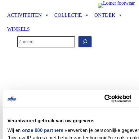
ACTIVITEITEN
COLLECTIE
ONTDEK
WINKELS
Zoeken
HIKING
ALLES TONEN
OVER ONS
URBAN OUTDOOR
SELLA
TECHNOLOGIE
TRAVEL
BADIA
FIT
BORMIO
DUURZAAMHEID
BORMIO
PHOENIX
CONTACT
SPIDER
KWALITEIT & DUURZAAMHEID
CRISTALLO
MATERIALEN
PELMO
ONDERHOUD
GRAVITY
Verantwoord gebruik van uw gegevens
MAIPOS
Wij en
onze 980 partners
verwerken je persoonlijke gegeve
MARMOLADA
BORMIO STX
(bijv. uw IP-adres) met behulp van technologieën zoals cook